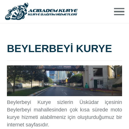
ANASAYFA
HAKKIMIZDA
BEYLERBEYI KURYE
HIZMETLERIMIZ
ACIBADEM BÖLGELERI
ÜCRETLERIMIZ
Beylerbeyi Kurye sizlerin Üsküdar içesinin
BIZE ULAŞIN
Beylerbeyi mahallesinden çok kısa sürede moto
kurye hizmeti alabilmeniz için oluşturduğumuz bir
internet sayfasıdır.