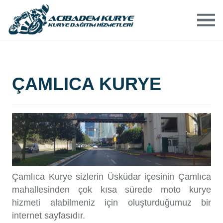
ANASAYFA
HAKKIMIZDA
ÇAMLICA KURYE
HIZMETLERIMIZ
ACIBADEM BÖLGELERI
ÜCRETLERIMIZ
Çamlıca Kurye sizlerin Üsküdar içesinin Çamlıca
BIZE ULAŞIN
mahallesinden çok kısa sürede moto kurye
hizmeti alabilmeniz için oluşturduğumuz bir
internet sayfasıdır.