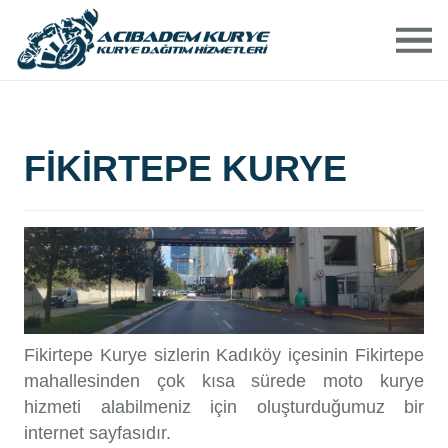
ANASAYFA
HAKKIMIZDA
FIKIRTEPE KURYE
HIZMETLERIMIZ
ACIBADEM BÖLGELERI
ÜCRETLERIMIZ
Fikirtepe Kurye sizlerin Kadıköy içesinin Fikirtepe
BIZE ULAŞIN
mahallesinden çok kısa sürede moto kurye
hizmeti alabilmeniz için oluşturduğumuz bir
internet sayfasıdır.